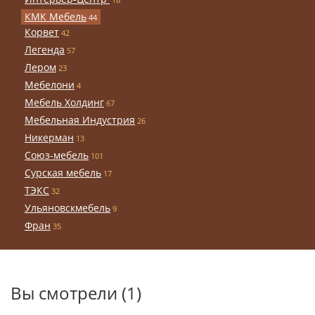
КМК Мебель
44
Корвет
42
Легенда
57
Лером
23
Мебелони
4
Мебель Холдинг
67
Мебельная Индустрия
26
Никерман
13
Союз-мебель
101
Сурская мебель
17
ТЭКС
32
Ульяновскмебель
9
Фран
35
Вы смотрели (1)