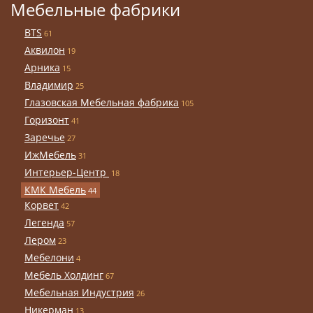
Мебельные фабрики
BTS
61
Аквилон
19
Арника
15
Владимир
25
Глазовская Мебельная фабрика
105
Горизонт
41
Заречье
27
ИжМебель
31
Интерьер-Центр
18
КМК Мебель
44
Корвет
42
Легенда
57
Лером
23
Мебелони
4
Мебель Холдинг
67
Мебельная Индустрия
26
Никерман
13