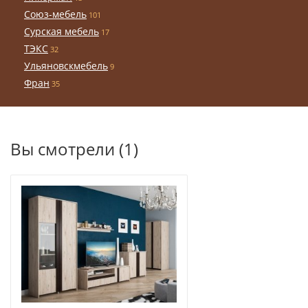
Союз-мебель
101
Сурская мебель
17
ТЭКС
32
Ульяновскмебель
9
Фран
35
Вы смотрели (1)