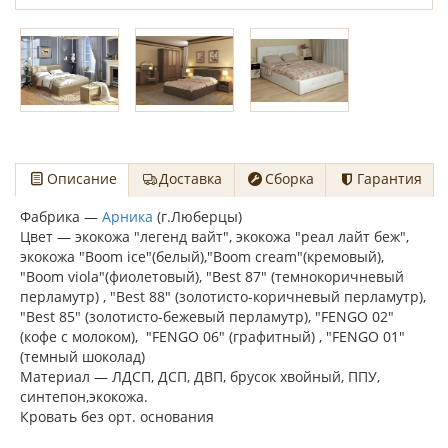
Описание
Доставка
Сборка
Гарантия
Фабрика —
Арника
(г.Люберцы)
Цвет — экокожа "легенд вайт", экокожа "реал лайт беж",
экокожа "Boom ice"(белый),"Boom cream"(кремовый),
"Boom viola"(фиолетовый), "Best 87" (темнокоричневый
перламутр) , "Best 88" (золотисто-коричневый перламутр),
"Best 85" (золотисто-бежевый перламутр), "FENGO 02"
(кофе с молоком), "FENGO 06" (графитный) , "FENGO 01"
(темный шоколад)
Материал — ЛДСП, ДСП, ДВП, брусок хвойный, ППУ,
синтепон,экокожа.
Кровать без орт. основания