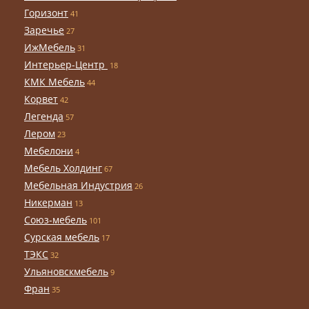
Горизонт
41
Заречье
27
ИжМебель
31
Интерьер-Центр
18
КМК Мебель
44
Корвет
42
Легенда
57
Лером
23
Мебелони
4
Мебель Холдинг
67
Мебельная Индустрия
26
Никерман
13
Союз-мебель
101
Сурская мебель
17
ТЭКС
32
Ульяновскмебель
9
Фран
35