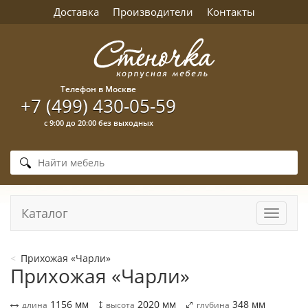
Доставка
Производители
Контакты
Телефон в Москве
+7 (499) 430-05-59
с 9:00 до 20:00 без выходных
Каталог
Навига
Прихожая «Чарли»
Прихожая «Чарли»
1156
мм
2020
мм
348
мм
длина
высота
глубина