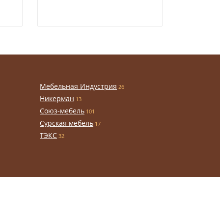
Мебельная Индустрия
26
Никерман
13
Союз-мебель
101
Сурская мебель
17
ТЭКС
32