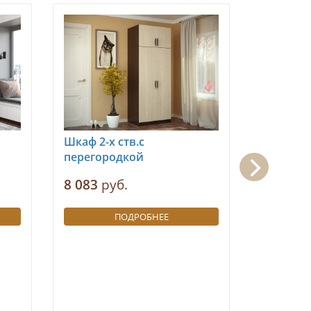
Шкаф 2-х ств.с
Модерн-2
перегородкой
11 386
р
8 083
руб.
ПОДРОБНЕЕ