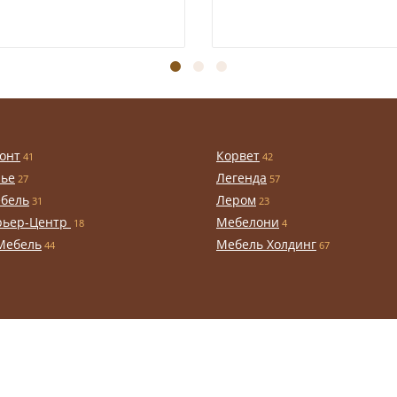
онт
Корвет
41
42
чье
Легенда
27
57
бель
Лером
31
23
рьер-Центр
Мебелони
18
4
Мебель
Мебель Холдинг
44
67