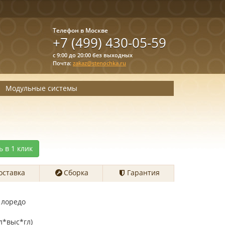
Телефон в Москве
+7 (499) 430-05-59
с 9:00 до 20:00 без выходных
Почта:
zakaz@stenochka.ru
Модульные системы
ь в 1 клик
оставка
Сборка
Гарантия
 лоредо
л*выс*гл)