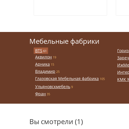
Мебельные фабрики
BTS
Гориз
61
Аквилон
19
Заре
Арника
15
ИжМе
Владимир
25
Инте
Глазовская Мебельная фабрика
105
КМК 
Ульяновскмебель
9
Фран
35
Вы смотрели (1)