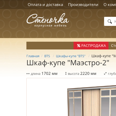
Оплата и доставка
Производители
О ком
РАСПРОДАЖА
Ст
Шкаф-купе "М
Главная
BTS
Шкафы-купе "BTS"
Шкаф-купе "Маэстро-2"
1702
мм
2220
мм
длина
высота
глуб