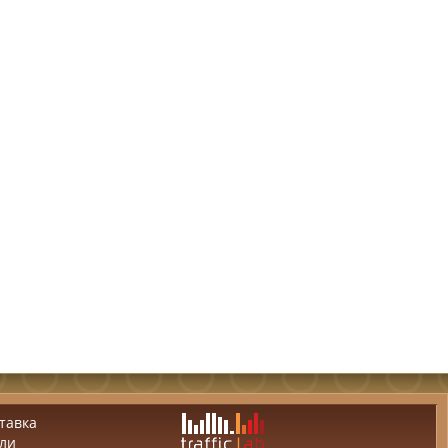
тавка
ли