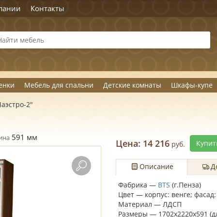
пании
Контакты
енки
Мебель для спальни
Детские комнаты
Шкафы-купе
аэстро-2"
591
мм
ина
Цена:
14 216
Купит
руб.
Описание
Д
Фабрика —
BTS
(г.Пенза)
Цвет — корпус: венге; фасад:
Материал — ЛДСП
Размеры — 1702х2220х591 (д