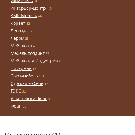
ИжМебель
31
Интерьер-Центр
18
КМК Мебель
44
Корвет
42
Легенда
57
Лером
23
Мебелони
4
Мебель Холдинг
67
Мебельная Индустрия
26
Никерман
13
Союз-мебель
101
Сурская мебель
17
ТЭКС
32
Ульяновскмебель
9
Фран
35
Вы смотрели (1)