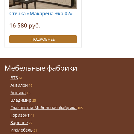
Стенка «Макарена Эко 02»
16 580
руб.
ПОДРОБНЕЕ
Мебельные фабрики
BTS
61
Аквилон
19
Арника
15
Владимир
25
Глазовская Мебельная фабрика
105
Горизонт
41
Заречье
27
ИжМебель
31