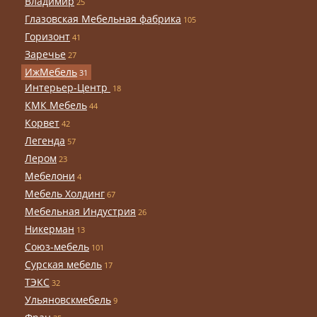
Владимир
25
Глазовская Мебельная фабрика
105
Горизонт
41
Заречье
27
ИжМебель
31
Интерьер-Центр
18
КМК Мебель
44
Корвет
42
Легенда
57
Лером
23
Мебелони
4
Мебель Холдинг
67
Мебельная Индустрия
26
Никерман
13
Союз-мебель
101
Сурская мебель
17
ТЭКС
32
Ульяновскмебель
9