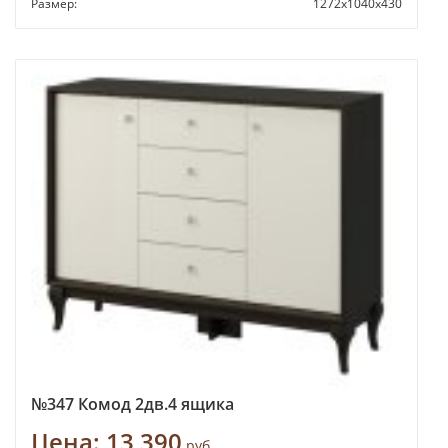
Размер:
1272х1040х430
№347 Комод 2дв.4 ящика
Цена:
13 390
руб.