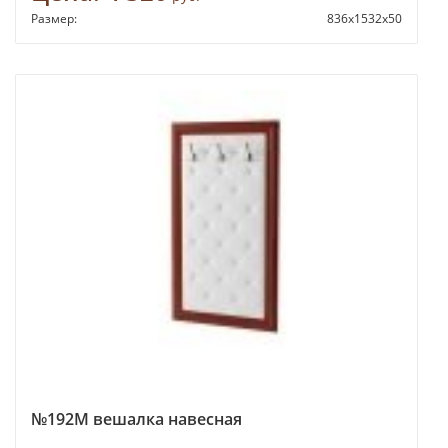
Размер:
836х1532х50
№192М вешалка навесная