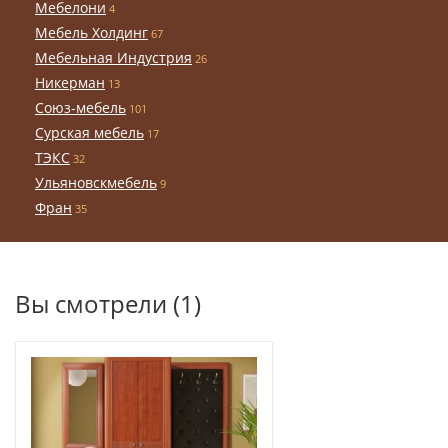
Мебелони
4
Мебель Холдинг
67
Мебельная Индустрия
26
Никерман
13
Союз-мебель
101
Сурская мебель
17
ТЭКС
32
Ульяновскмебель
9
Фран
35
Вы смотрели (1)