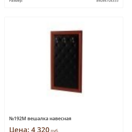
Размер:
840х470х355
№192М вешалка навесная
Цена:
4 320
руб.