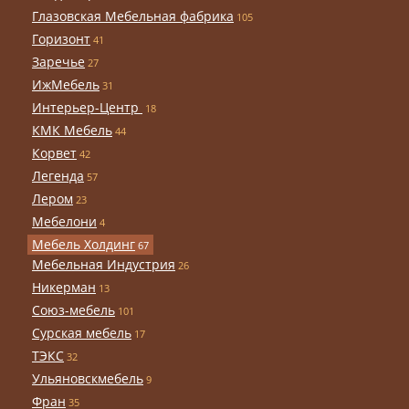
Глазовская Мебельная фабрика
105
Горизонт
41
Заречье
27
ИжМебель
31
Интерьер-Центр
18
КМК Мебель
44
Корвет
42
Легенда
57
Лером
23
Мебелони
4
Мебель Холдинг
67
Мебельная Индустрия
26
Никерман
13
Союз-мебель
101
Сурская мебель
17
ТЭКС
32
Ульяновскмебель
9
Фран
35