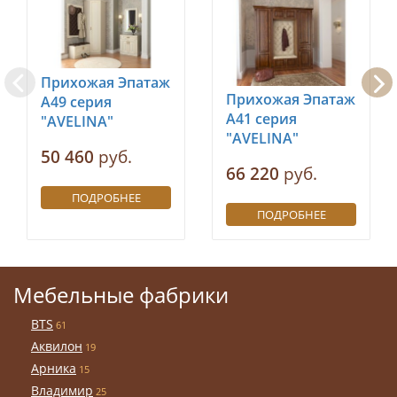
Прихожая Эпатаж
Прихожая Эпатаж
А49 серия
А41 серия
"AVELINA"
"AVELINA"
50 460
руб.
66 220
руб.
ПОДРОБНЕЕ
ПОДРОБНЕЕ
Мебельные фабрики
BTS
61
Аквилон
19
Арника
15
Владимир
25