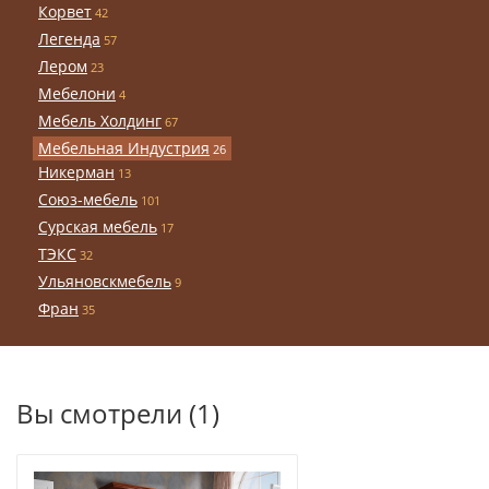
Корвет
42
Легенда
57
Лером
23
Мебелони
4
Мебель Холдинг
67
Мебельная Индустрия
26
Никерман
13
Союз-мебель
101
Сурская мебель
17
ТЭКС
32
Ульяновскмебель
9
Фран
35
Вы смотрели (1)