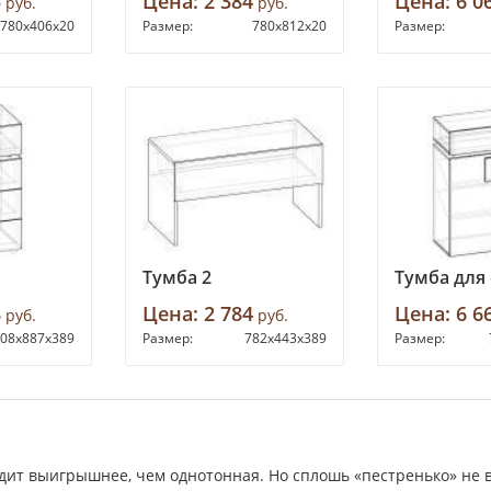
5
Цена:
2 384
Цена:
6 0
руб.
руб.
780х406х20
Размер:
780х812х20
Размер:
Тумба 2
Тумба для
8
Цена:
2 784
Цена:
6 6
руб.
руб.
08х887х389
Размер:
782х443х389
Размер:
дит выигрышнее, чем однотонная. Но сплошь «пестренько» не вс