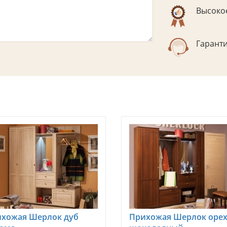
Высокое
Гаранти
хожая Шерлок дуб
Прихожая Шерлок оре