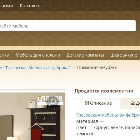
пании
Контакты
енки
Мебель для спальни
Детские комнаты
Шкафы-купе
Прихожая «Hyper»
е "Глазовская Мебельная фабрика"
Продается поэлементно
Описание
Д
Глазовская мебельная фабри
Материал —
Цвет — корпус: венге, палис
темный