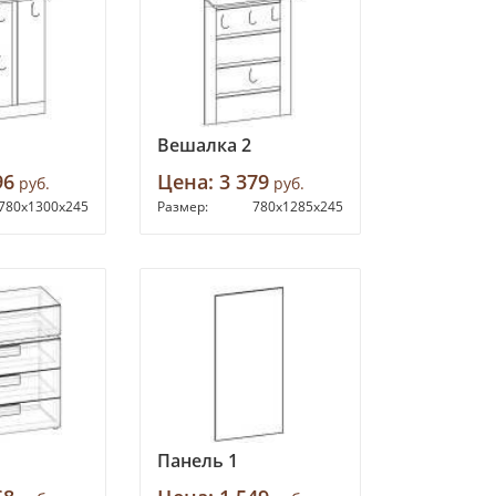
Вешалка 2
96
Цена:
3 379
руб.
руб.
780х1300х245
Размер:
780х1285х245
Панель 1