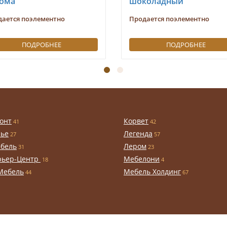
ома
шоколадный
дается поэлементно
Продается поэлементно
ПОДРОБНЕЕ
ПОДРОБНЕЕ
онт
Корвет
41
42
чье
Легенда
27
57
бель
Лером
31
23
рьер-Центр
Мебелони
18
4
Мебель
Мебель Холдинг
44
67