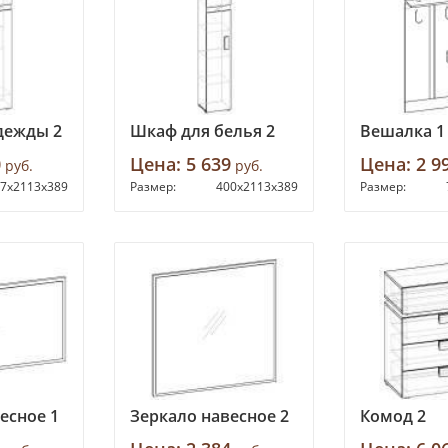
дежды 2
Шкаф для белья 2
Вешалка 1
0
Цена:
5 639
Цена:
2 9
руб.
руб.
7х2113х389
Размер:
400х2113х389
Размер:
есное 1
Зеркало навесное 2
Комод 2