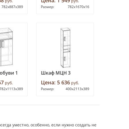
68
Цена:
1 549
руб.
руб.
782х887х389
Размер:
782х1670х16
 обуви 1
Шкаф МЦН 3
67
Цена:
5 636
руб.
руб.
782х1113х389
Размер:
400х2113х389
егда уместно, особенно, если нужно создать не