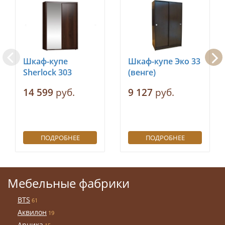
Шкаф-купе
Шкаф-купе Эко 33
Sherlock 303
(венге)
14 599
руб.
9 127
руб.
ПОДРОБНЕЕ
ПОДРОБНЕЕ
Мебельные фабрики
BTS
61
Аквилон
19
Арника