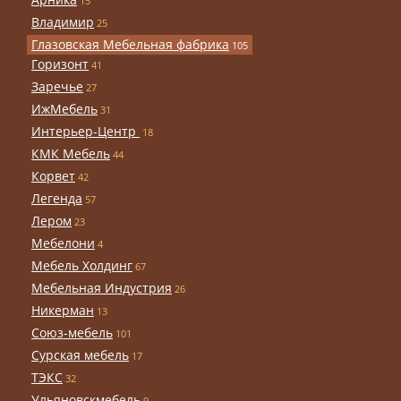
15
Владимир
25
Глазовская Мебельная фабрика
105
Горизонт
41
Заречье
27
ИжМебель
31
Интерьер-Центр
18
КМК Мебель
44
Корвет
42
Легенда
57
Лером
23
Мебелони
4
Мебель Холдинг
67
Мебельная Индустрия
26
Никерман
13
Союз-мебель
101
Сурская мебель
17
ТЭКС
32
Ульяновскмебель
9