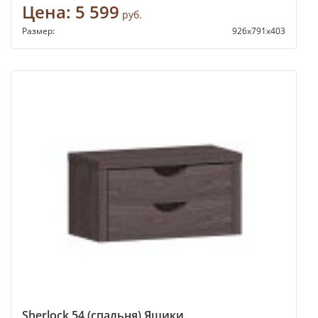
Цена:
5 599
руб.
Размер:
926х791х403
Sherlock 54 (спальня) Ящики