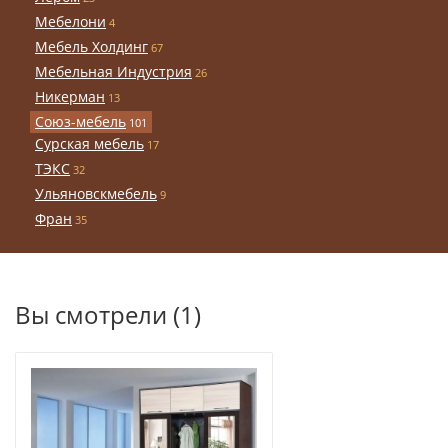
Мебелони
4
Мебель Холдинг
67
Мебельная Индустрия
26
Никерман
13
Союз-мебель
101
Сурская мебель
17
ТЭКС
32
Ульяновскмебель
9
Фран
35
Вы смотрели (1)