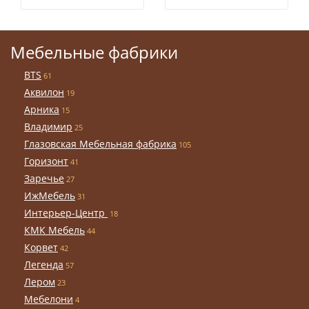
Мебельные фабрики
BTS
61
Аквилон
19
Арника
15
Владимир
25
Глазовская Мебельная фабрика
105
Горизонт
41
Заречье
27
ИжМебель
31
Интерьер-Центр
18
КМК Мебель
44
Корвет
42
Легенда
57
Лером
23
Мебелони
4