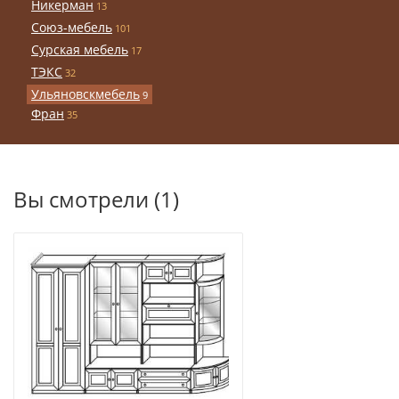
Никерман
13
Союз-мебель
101
Сурская мебель
17
ТЭКС
32
Ульяновскмебель
9
Фран
35
Вы смотрели (1)