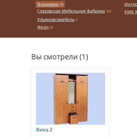
Владимир
Инте
25
Глазовская Мебельная фабрика
105
КМК 
Ульяновскмебель
9
Фран
35
Вы смотрели (1)
Вика 2