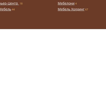
рьер-Центр
Мебелони
18
4
Мебель
Мебель Холдинг
44
67