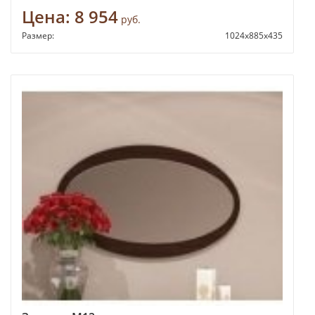
Цена:
8 954
руб.
Размер:
1024х885х435