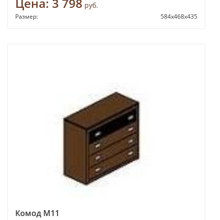
Цена:
3 798
руб.
Размер:
584х468х435
Комод М11