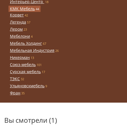
Интерьер-Центр
18
КМК Мебель
44
Корвет
42
Легенда
57
Лером
23
Мебелони
4
Мебель Холдинг
67
Мебельная Индустрия
26
Никерман
13
Союз-мебель
101
Сурская мебель
17
ТЭКС
32
Ульяновскмебель
9
Фран
35
Вы смотрели (1)