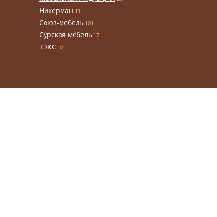
Никерман
13
Союз-мебель
101
Сурская мебель
17
ТЭКС
32