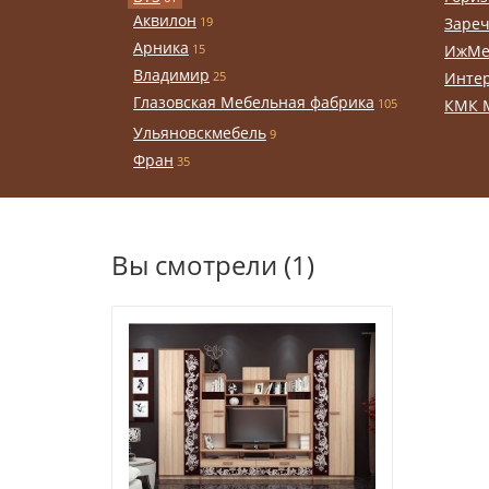
Аквилон
19
Заре
Арника
15
ИжМе
Владимир
25
Инте
Глазовская Мебельная фабрика
105
КМК 
Ульяновскмебель
9
Фран
35
Вы смотрели (1)