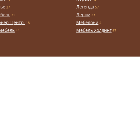
чье
Легенда
27
57
бель
Лером
31
23
рьер-Центр
Мебелони
18
4
Мебель
Мебель Холдинг
44
67