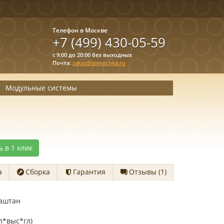
Телефон в Москве
+7 (499) 430-05-59
с 9:00 до 20:00 без выходных
Почта:
zakaz@stenochka.ru
Модульные системы
ь в 1 клик
а
Сборка
Гарантия
Отзывы (1)
каштан
л*выс*гл)