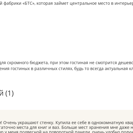
ой фабрики «БТС», которая займет центральное место в интерь
для скромного бюджета, при этом гостиная не смотрится дешево
ния гостиных в различных стилях, будь то всегда актуальная 
 (1)
! Очень украшают стенку. Купила ее себе в однокомнатную ква
аточно места для книг и ваз. Больше мест хранения мне даже н
р у меня подвесной на поворотной панели, очень удобно получ