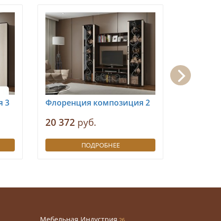
 3
Флоренция композиция 2
Флоренц
20 372
руб.
32 906
р
ПОДРОБНЕЕ
Мебельная Индустрия
26