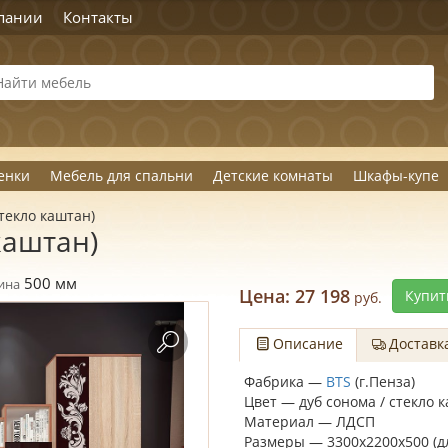
пании
Контакты
енки
Мебель для спальни
Детские комнаты
Шкафы-купе
стекло каштан)
каштан)
500
мм
ина
Цена:
27 198
Купит
руб.
Описание
Доставк
Фабрика —
BTS
(г.Пенза)
Цвет — дуб сонома / стекло 
Материал — ЛДСП
Размеры — 3300х2200х500 (д