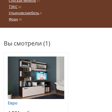
Сурская мебель
17
ТЭКС
32
Ульяновскмебель
9
Фран
35
Вы смотрели (1)
Евро