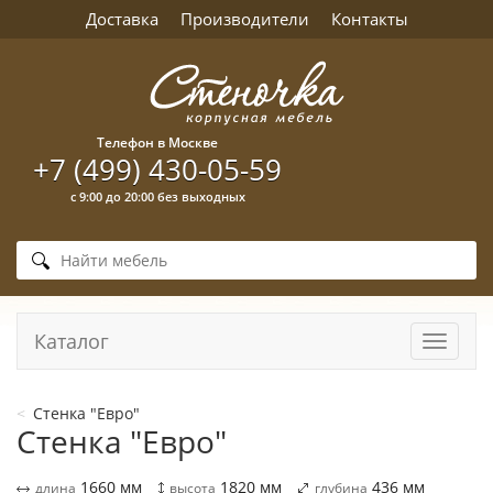
Доставка
Производители
Контакты
Телефон в Москве
+7 (499) 430-05-59
с 9:00 до 20:00 без выходных
Каталог
Навига
Стенка "Евро"
Стенка "Евро"
1660
мм
1820
мм
436
мм
длина
высота
глубина