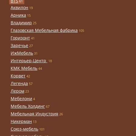
BTS
61
Аквилон
19
Арника
15
Владимир
25
Глазовская Мебельная фабрика
105
Горизонт
41
Заречье
27
ИжМебель
31
Интерьер-Центр
18
КМК Мебель
44
Корвет
42
Легенда
57
Лером
23
Мебелони
4
Мебель Холдинг
67
Мебельная Индустрия
26
Никерман
13
Союз-мебель
101