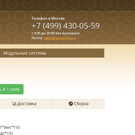
Телефон в Москве
+7 (499) 430-05-59
с 9:00 до 20:00 без выходных
Почта:
zakaz@stenochka.ru
Модульные системы
ь в 1 клик
Доставка
Сборка
л*выс*гл)
дл*гл)