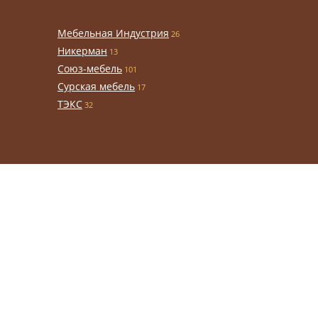
Мебельная Индустрия
26
Никерман
13
Союз-мебель
101
Сурская мебель
17
ТЭКС
32