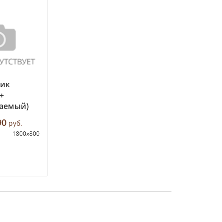
ник
+
аемый)
90
руб.
1800х800