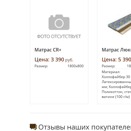
Матрас CR+
Матрас Люкс
Цена:
3 390
Цена:
5 39
руб.
Размер:
1800х800
Размер:
18
Материал:
Холлофайбер 30
Латексированны
мм; Холлофайбер
Поликоттон, сте
ватине (100 г/м)
Отзывы наших покупателе