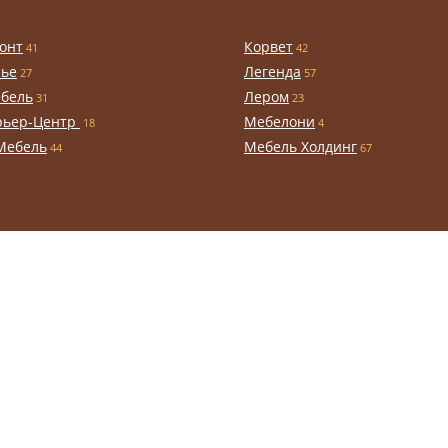
онт
Корвет
41
42
чье
Легенда
27
57
бель
Лером
31
23
рьер-Центр
Мебелони
18
4
Мебель
Мебель Холдинг
44
67