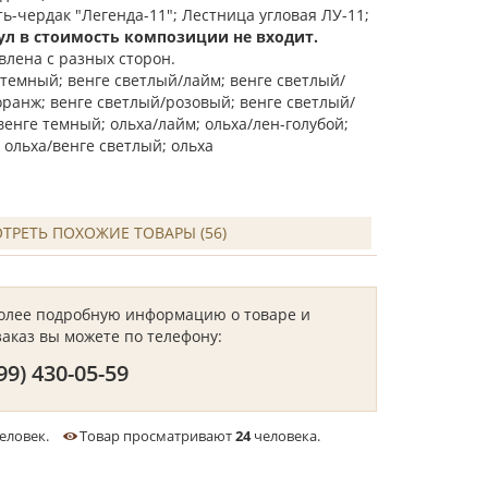
-чердак "Легенда-11"; Лестница угловая ЛУ-11;
ул в стоимость композиции не входит.
влена с разных сторон.
темный; венге светлый/лайм; венге светлый/
оранж; венге светлый/розовый; венге светлый/
венге темный; ольха/лайм; ольха/лен-голубой;
 ольха/венге светлый; ольха
ТРЕТЬ ПОХОЖИЕ ТОВАРЫ (56)
более подробную информацию о товаре и
заказ вы можете по телефону:
99) 430-05-59
еловек.
Товар просматривают
24
человека.