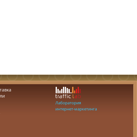
тавка
ли
Лаборатория
интернет-маркетинга
т