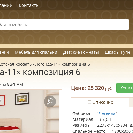
пании
Контакты
енки
Мебель для спальни
Детские комнаты
Шкафы-купе
Детская кровать «Легенда-11» композиция 6
да-11» композиция 6
834
мм
ина
Цена:
28 320
Купит
руб.
Описание
Фабрика — "
Легенда
"
Материал — ЛДСП
Размеры — 2275х1450х834 (д
Спальное место — 1800х800 (