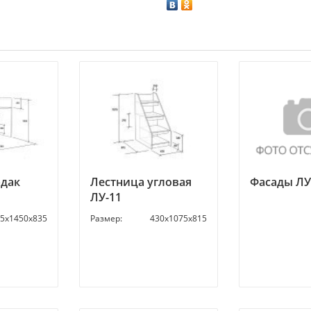
рдак
Лестница угловая
Фасады ЛУ
ЛУ-11
5х1450х835
Размер:
430х1075х815