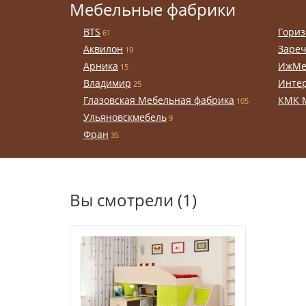
Мебельные фабрики
BTS
Гориз
61
Аквилон
Заре
19
Арника
ИжМе
15
Владимир
Инте
25
Глазовская Мебельная фабрика
КМК 
105
Ульяновскмебель
9
Фран
35
Вы смотрели (1)