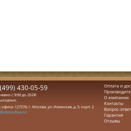
(499) 430-05-59
Оплата и дос
Производите
евно с 9:00 до 20:00
О компании
выходных.
Контакты
 офиса: 127576, г. Москва, ул. Илимская, д. 5, корп. 2
Вопрос-отве
z@stenochka.ru
Гарантия
Отзывы