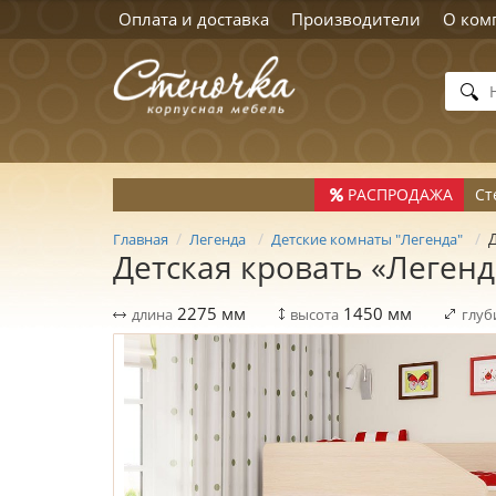
Оплата и доставка
Производители
О ком
РАСПРОДАЖА
Ст
Главная
Легенда
Детские комнаты "Легенда"
Детская кровать «Леген
2275
мм
1450
мм
длина
высота
глуб