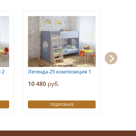
 2
Легенда-25 композиция 1
Легенда
1
10 480
руб.
8 900
ру
ПОДРОБНЕЕ