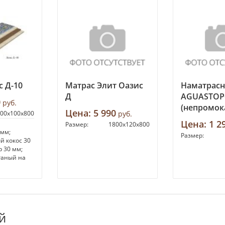
 Д-10
Матрас Элит Оазис
Наматрас
Д
AGUASTOP
0
руб.
(непромок
Цена:
5 990
00х100х800
руб.
Цена:
1 2
Размер:
1800х120х800
 мм;
Размер:
й кокос 30
 30 мм;
ганый на
й