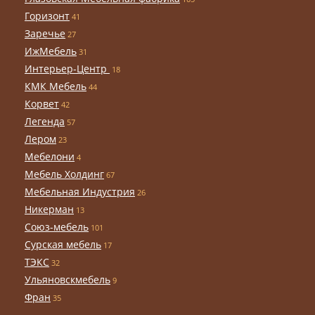
Горизонт
41
Заречье
27
ИжМебель
31
Интерьер-Центр
18
КМК Мебель
44
Корвет
42
Легенда
57
Лером
23
Мебелони
4
Мебель Холдинг
67
Мебельная Индустрия
26
Никерман
13
Союз-мебель
101
Сурская мебель
17
ТЭКС
32
Ульяновскмебель
9
Фран
35