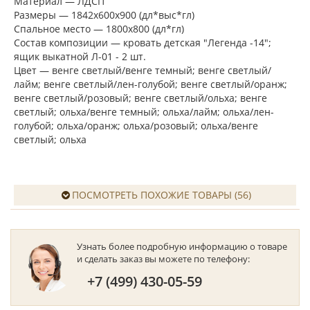
Материал — ЛДСП
Размеры — 1842х600х900 (дл*выс*гл)
Спальное место — 1800х800 (дл*гл)
Состав композиции — кровать детская "Легенда -14";
ящик выкатной Л-01 - 2 шт.
Цвет — венге светлый/венге темный; венге светлый/
лайм; венге светлый/лен-голубой; венге светлый/оранж;
венге светлый/розовый; венге светлый/ольха; венге
светлый; ольха/венге темный; ольха/лайм; ольха/лен-
голубой; ольха/оранж; ольха/розовый; ольха/венге
светлый; ольха
ПОСМОТРЕТЬ ПОХОЖИЕ ТОВАРЫ (56)
Узнать более подробную информацию о товаре
и сделать заказ вы можете по телефону:
+7 (499) 430-05-59