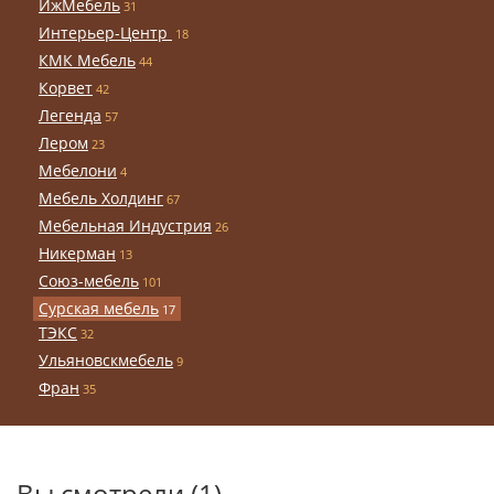
ИжМебель
31
Интерьер-Центр
18
КМК Мебель
44
Корвет
42
Легенда
57
Лером
23
Мебелони
4
Мебель Холдинг
67
Мебельная Индустрия
26
Никерман
13
Союз-мебель
101
Сурская мебель
17
ТЭКС
32
Ульяновскмебель
9
Фран
35
Вы смотрели (1)