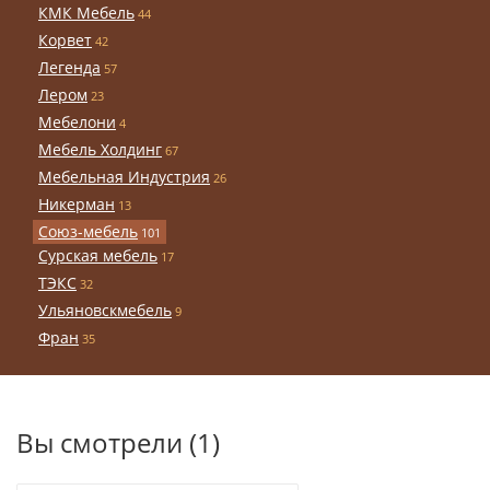
КМК Мебель
44
Корвет
42
Легенда
57
Лером
23
Мебелони
4
Мебель Холдинг
67
Мебельная Индустрия
26
Никерман
13
Союз-мебель
101
Сурская мебель
17
ТЭКС
32
Ульяновскмебель
9
Фран
35
Вы смотрели (1)