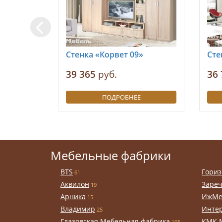
Стенка «Корвет 09»
Сте
39 365
руб.
36 
ПОДРОБНЕЕ
Мебельные фабрики
BTS
Гориз
61
Аквилон
Заре
19
Арника
ИжМе
15
Владимир
Инте
25
Глазовская Мебельная фабрика
КМК 
105