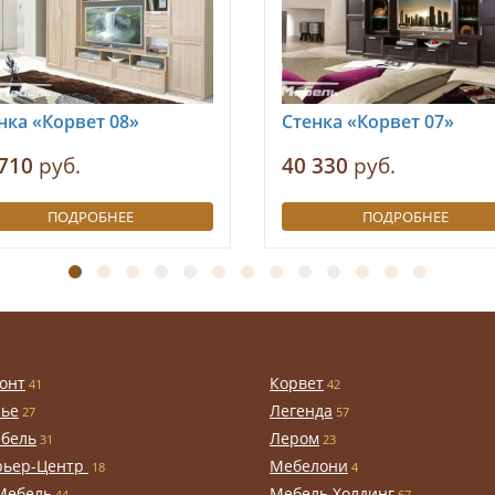
нка «Корвет 08»
Стенка «Корвет 07»
710
руб.
40 330
руб.
ПОДРОБНЕЕ
ПОДРОБНЕЕ
онт
Корвет
41
42
чье
Легенда
27
57
бель
Лером
31
23
рьер-Центр
Мебелони
18
4
Мебель
Мебель Холдинг
44
67