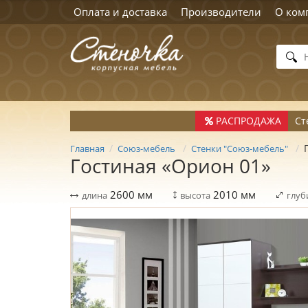
Оплата и доставка
Производители
О ком
РАСПРОДАЖА
Ст
Главная
Союз-мебель
Стенки "Союз-мебель"
Гостиная «Орион 01»
2600
мм
2010
мм
длина
высота
глуб