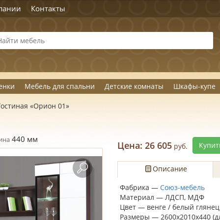
пании
Контакты
енки
Мебель для спальни
Детские комнаты
Шкафы-купе
Гостиная «Орион 01»
440
мм
ина
Цена:
26 605
Купит
руб.
Описание
Фабрика —
Союз-мебель
Материал — ЛДСП, МДФ
Цвет — венге / белый глянец
Размеры — 2600х2010х440 (д